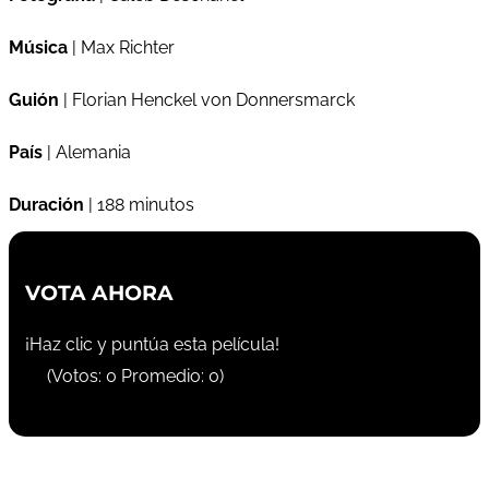
Música
| Max Richter
Guión
| Florian Henckel von Donnersmarck
País
| Alemania
Duración
| 188 minutos
VOTA AHORA
¡Haz clic y puntúa esta película!
(Votos:
0
Promedio:
0
)