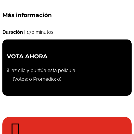
Más información
Duración
| 170 minutos
VOTA AHORA
¡Haz clic y puntúa esta película!
(Votos:
0
Promedio:
0
)
