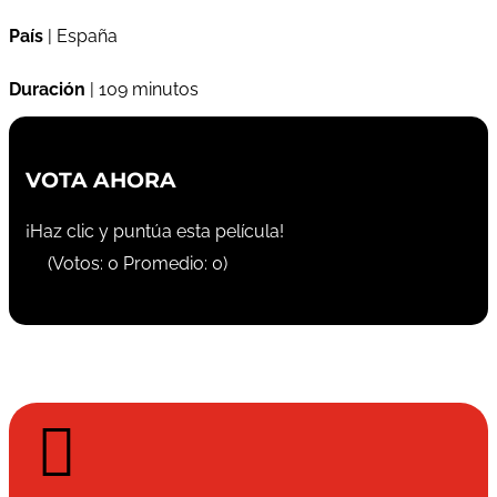
País
| España
Duración
| 109 minutos
VOTA AHORA
¡Haz clic y puntúa esta película!
(Votos:
0
Promedio:
0
)
