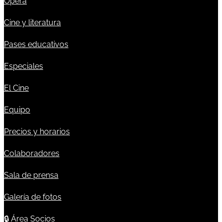
Ópera
Cine y literatura
Pases educativos
Especiales
El Cine
Equipo
Precios y horarios
Colaboradores
Sala de prensa
Galería de fotos
🔒
Área Socios