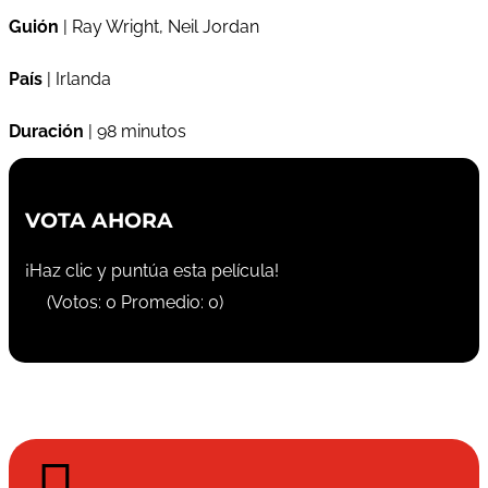
Guión
| Ray Wright, Neil Jordan
País
| Irlanda
Duración
| 98 minutos
VOTA AHORA
¡Haz clic y puntúa esta película!
(Votos:
0
Promedio:
0
)