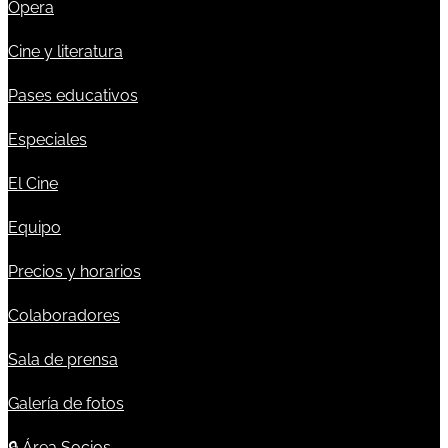
Ópera
Cine y literatura
Pases educativos
Especiales
El Cine
Equipo
Precios y horarios
Colaboradores
Sala de prensa
Galería de fotos
🔒
Área Socios