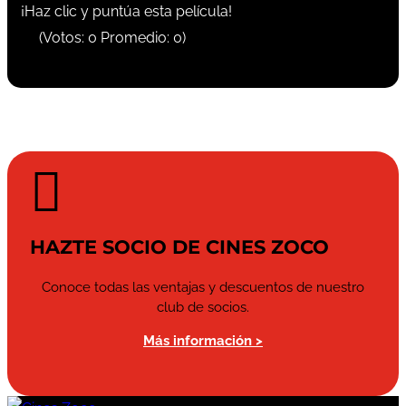
¡Haz clic y puntúa esta película!
(Votos:
0
Promedio:
0
)

HAZTE SOCIO DE CINES ZOCO
Conoce todas las ventajas y descuentos de nuestro
club de socios.
Más información >