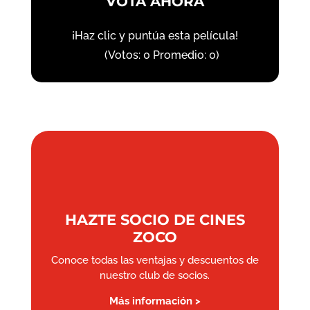
VOTA AHORA
¡Haz clic y puntúa esta película!
(Votos:
0
Promedio:
0
)
HAZTE SOCIO DE CINES
ZOCO
Conoce todas las ventajas y descuentos de
nuestro club de socios.
Más información >