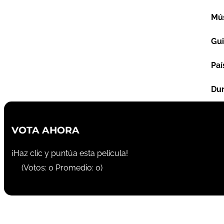
Mú
Gu
Paí
Dur
VOTA AHORA
¡Haz clic y puntúa esta película!
(Votos:
0
Promedio:
0
)