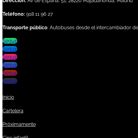
Dirección:
Av de España, 51, 28220 Majadahonda, Madrid
Teléfono:
918 11 96 27
Transporte público
: Autobuses desde el intercambiador d
Seguir
Seguir
Seguir
Seguir
Seguir
Seguir
Inicio
Cartelera
Próximamente
Cine infantil