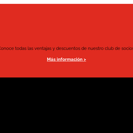
Conoce todas las ventajas y descuentos de nuestro club de socios
Más información >