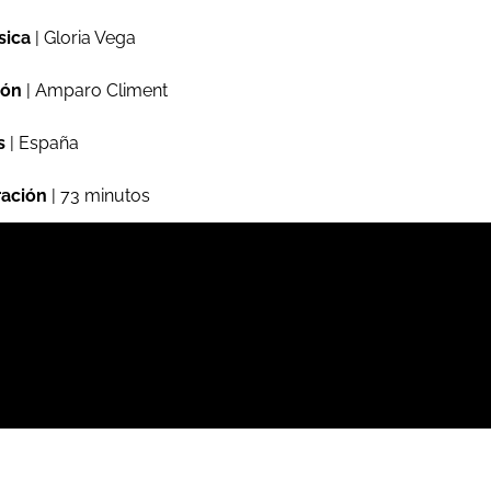
sica
| Gloria Vega
ión
| Amparo Climent
s
| España
ación
| 73 minutos