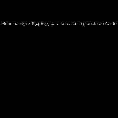
e Moncloa:
651
/
654
. (
655
para cerca en la glorieta de Av. de