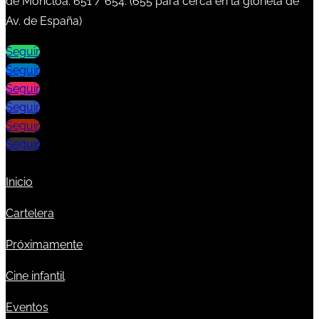
de Moncloa:
651
/
654
. (
655
para cerca en la glorieta de
Av. de España)
Seguir
Seguir
Seguir
Seguir
Seguir
Seguir
Inicio
Cartelera
Próximamente
Cine infantil
Eventos