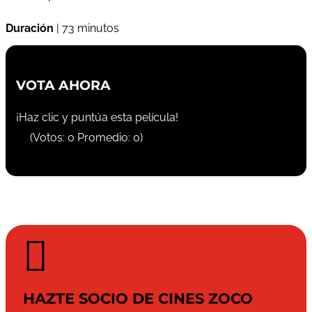
Duración
| 73 minutos
VOTA AHORA
¡Haz clic y puntúa esta película!
(Votos:
0
Promedio:
0
)

HAZTE SOCIO DE CINES ZOCO