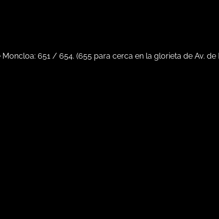
e Moncloa:
651
/
654
. (
655
para cerca en la glorieta de Av. de