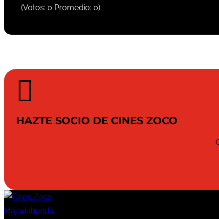
(Votos:
0
Promedio:
0
)

HAZTE SOCIO DE CINES ZOCO