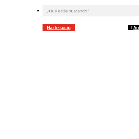
Hazte socio
Ár