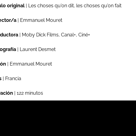
ulo original
| Les choses qu'on dit, les choses qu'on fait
ector/a
| Emmanuel Mouret
ductora
| Moby Dick Films, Canal+, Ciné+
ografía
| Laurent Desmet
ión
| Emmanuel Mouret
s
| Francia
ación
| 122 minutos