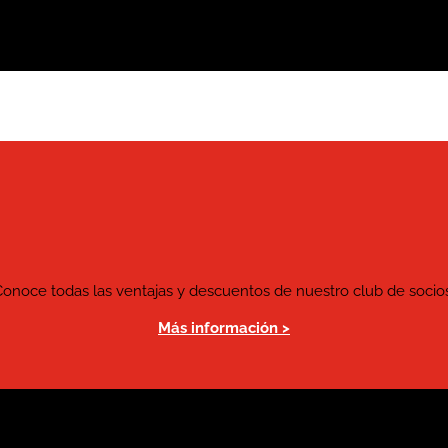
Conoce todas las ventajas y descuentos de nuestro club de socios
Más información >