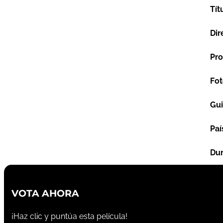
Tít
Dir
Pro
Fot
Gu
Paí
Dur
VOTA AHORA
¡Haz clic y puntúa esta película!