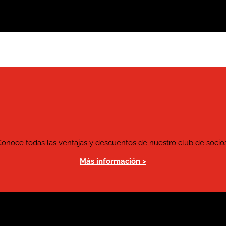
Conoce todas las ventajas y descuentos de nuestro club de socios
Más información >