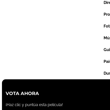
Dir
Pro
Fot
Mú
Gu
Paí
Dur
VOTA AHORA
¡Haz clic y puntúa esta película!