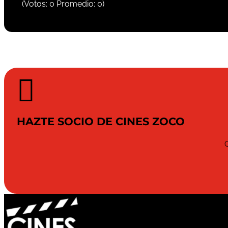
(Votos:
0
Promedio:
0
)

HAZTE SOCIO DE CINES ZOCO