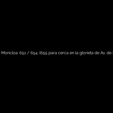
e Moncloa:
651
/
654
. (
655
para cerca en la glorieta de Av. de