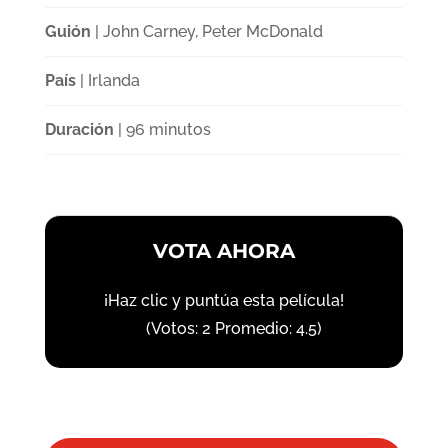
Guión
| John Carney, Peter McDonald
País
| Irlanda
Duración
| 96 minutos
VOTA AHORA
¡Haz clic y puntúa esta película!
(Votos:
2
Promedio:
4.5
)