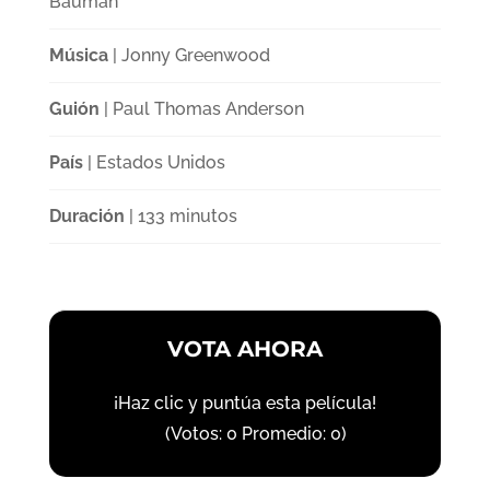
Bauman
Música
| Jonny Greenwood
Guión
| Paul Thomas Anderson
País
| Estados Unidos
Duración
| 133 minutos
VOTA AHORA
¡Haz clic y puntúa esta película!
(Votos:
0
Promedio:
0
)