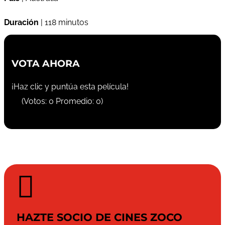
Duración
| 118 minutos
VOTA AHORA
¡Haz clic y puntúa esta película!
(Votos:
0
Promedio:
0
)

HAZTE SOCIO DE CINES ZOCO