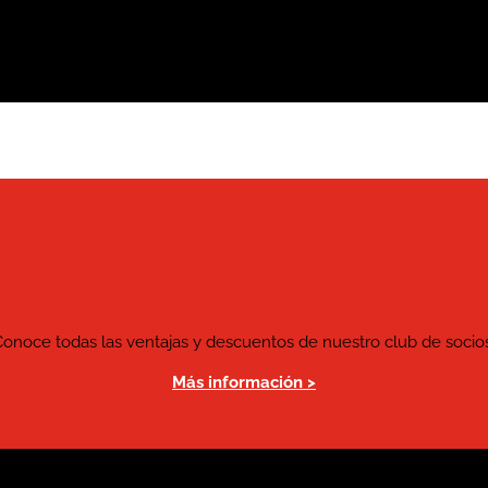
Conoce todas las ventajas y descuentos de nuestro club de socios
Más información >