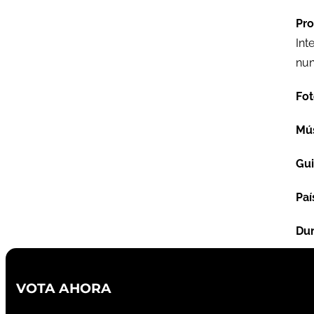
Pro
Int
nun
Fot
Mú
Gu
Paí
Dur
VOTA AHORA