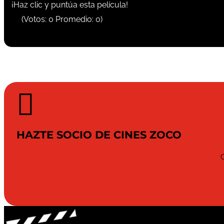
¡Haz clic y puntúa esta película!
(Votos:
0
Promedio:
0
)

HAZTE SOCIO DE CINES ZOCO