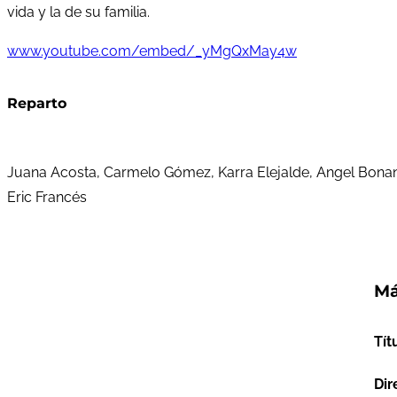
vida y la de su familia.
www.youtube.com/embed/_yMgQxMay4w
Reparto
Juana Acosta, Carmelo Gómez, Karra Elejalde, Angel Bonanni,
Eric Francés
Má
Tít
Dir