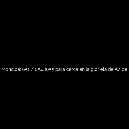
e Moncloa:
651
/
654
. (
655
para cerca en la glorieta de Av. de