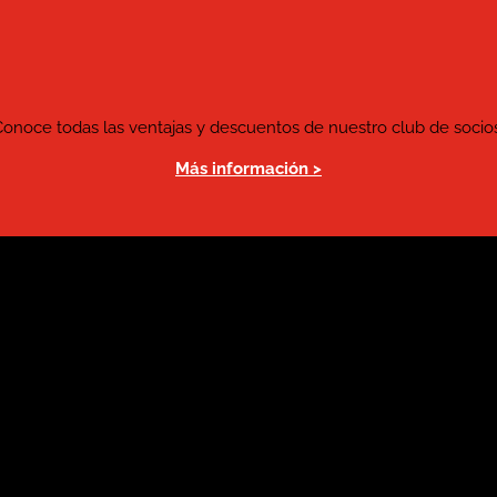
Conoce todas las ventajas y descuentos de nuestro club de socios
Más información >