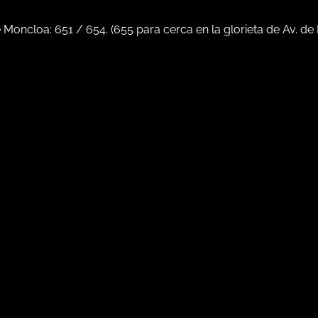
e Moncloa:
651
/
654
. (
655
para cerca en la glorieta de Av. de