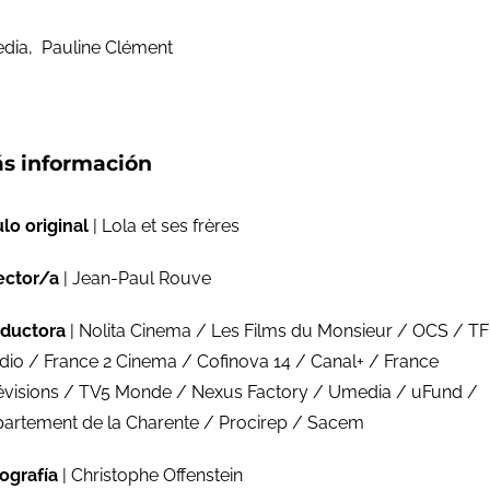
edia, Pauline Clément
s información
ulo original
| Lola et ses frères
ector/a
| Jean-Paul Rouve
ductora
| Nolita Cinema / Les Films du Monsieur / OCS / TF
dio / France 2 Cinema / Cofinova 14 / Canal+ / France
évisions / TV5 Monde / Nexus Factory / Umedia / uFund /
artement de la Charente / Procirep / Sacem
ografía
| Christophe Offenstein