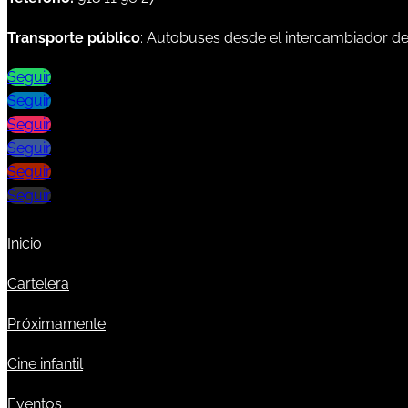
Transporte público
: Autobuses desde el intercambiador d
Seguir
Seguir
Seguir
Seguir
Seguir
Seguir
Inicio
Cartelera
Próximamente
Cine infantil
Eventos