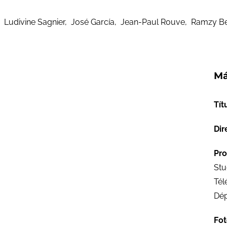
Ludivine Sagnier, José García, Jean-Paul Rouve, Ramzy B
Má
Tít
Dir
Pro
Stu
Tél
Dép
Fot