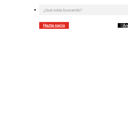
Hazte socio
Ár