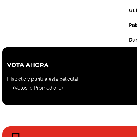
Gu
Paí
Dur
VOTA AHORA
¡Haz clic y puntúa esta película!
(Votos:
0
Promedio:
0
)