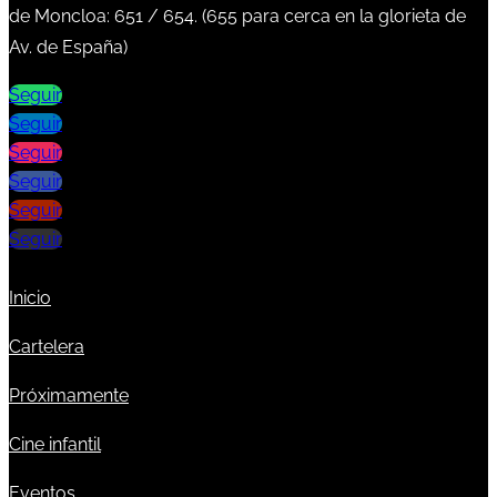
de Moncloa:
651
/
654
. (
655
para cerca en la glorieta de
Av. de España)
Seguir
Seguir
Seguir
Seguir
Seguir
Seguir
Inicio
Cartelera
Próximamente
Cine infantil
Eventos