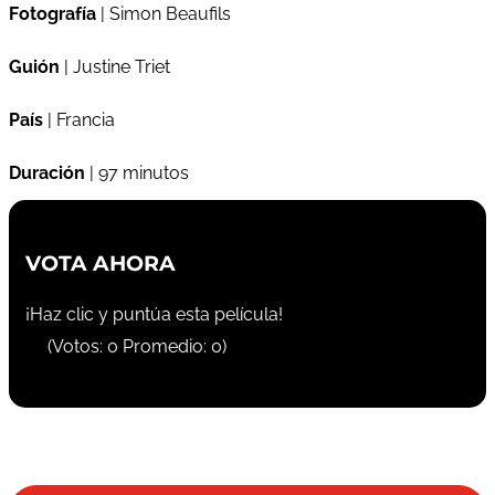
Fotografía
| Simon Beaufils
Guión
| Justine Triet
País
| Francia
Duración
| 97 minutos
VOTA AHORA
¡Haz clic y puntúa esta película!
(Votos:
0
Promedio:
0
)