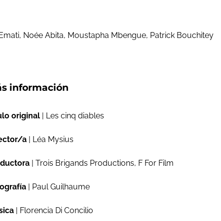
 Emati, Noée Abita, Moustapha Mbengue, Patrick Bouchitey
s información
ulo original
| Les cinq diables
ector/a
| Léa Mysius
ductora
| Trois Brigands Productions, F For Film
ografía
| Paul Guilhaume
sica
| Florencia Di Concilio