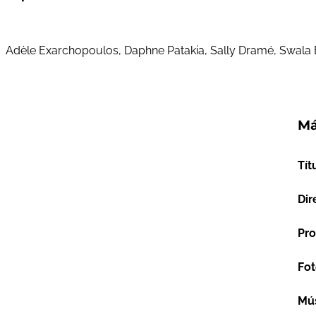
Adèle Exarchopoulos, Daphne Patakia, Sally Dramé, Swala
Má
Tít
Dir
Pro
Fot
Mú