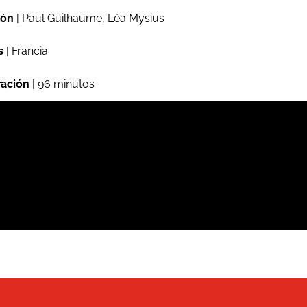
ión
| Paul Guilhaume, Léa Mysius
s
| Francia
ación
| 96 minutos