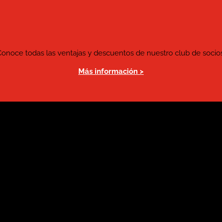
Conoce todas las ventajas y descuentos de nuestro club de socios
Más información >