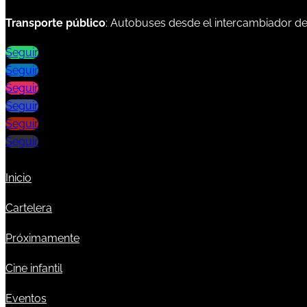
Transporte público
: Autobuses desde el intercambiador d
Seguir
Seguir
Seguir
Seguir
Seguir
Seguir
Inicio
Cartelera
Próximamente
Cine infantil
Eventos