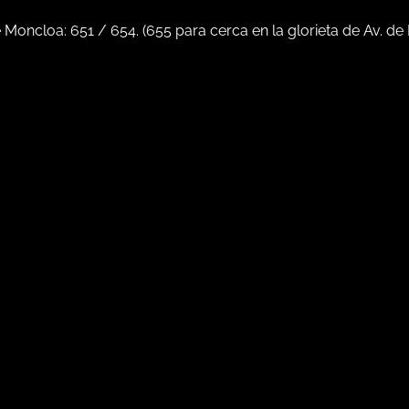
e Moncloa:
651
/
654
. (
655
para cerca en la glorieta de Av. de