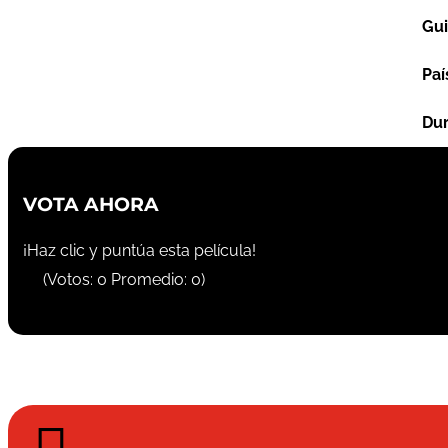
Gu
Paí
Dur
VOTA AHORA
¡Haz clic y puntúa esta película!
(Votos:
0
Promedio:
0
)