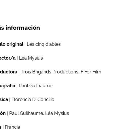
s información
ulo original
| Les cinq diables
ector/a
| Léa Mysius
ductora
| Trois Brigands Productions, F For Film
ografía
| Paul Guilhaume
sica
| Florencia Di Concilio
ión
| Paul Guilhaume, Léa Mysius
s
| Francia