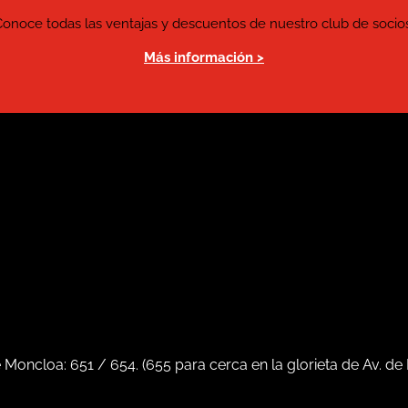
Conoce todas las ventajas y descuentos de nuestro club de socios
Más información >
e Moncloa:
651
/
654
. (
655
para cerca en la glorieta de Av. de