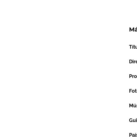
Má
Tít
Dir
Pro
Fot
Mú
Gu
Paí