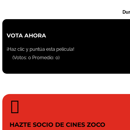
Dur
VOTA AHORA
¡Haz clic y puntúa esta película!
(Votos:
0
Promedio:
0
)

HAZTE SOCIO DE CINES ZOCO