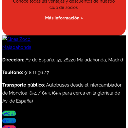
Conoce todas las ventajas y descuentos de nuestro
club de socios.
Más información >
Dirección:
Av de España, 51, 28220 Majadahonda, Madrid
Teléfono:
918 11 96 27
Transporte público
: Autobuses desde el intercambiador
de Moncloa:
651
/
654
. (
655
para cerca en la glorieta de
Av. de España)
Seguir
Seguir