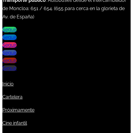
Transporte público
: Autobuses desde el intercambiador
de Moncloa:
651
/
654
. (
655
para cerca en la glorieta de
Av. de España)
Seguir
Seguir
Seguir
Seguir
Seguir
Seguir
Inicio
Cartelera
Próximamente
Cine infantil