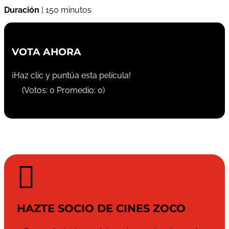
Duración
| 150 minutos
VOTA AHORA
¡Haz clic y puntúa esta película!
(Votos:
0
Promedio:
0
)

HAZTE SOCIO DE CINES ZOCO