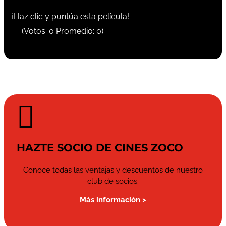
¡Haz clic y puntúa esta película!
(Votos:
0
Promedio:
0
)

HAZTE SOCIO DE CINES ZOCO
Conoce todas las ventajas y descuentos de nuestro
club de socios.
Más información >