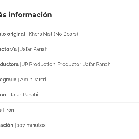
s información
ulo original
| Khers Nist (No Bears)
ector/a
| Jafar Panahi
ductora
| JP Production. Productor: Jafar Panahi
ografía
| Amin Jaferi
ión
| Jafar Panahi
s
| Irán
ación
| 107 minutos