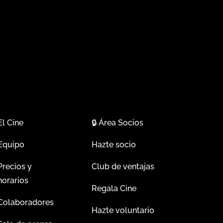
El Cine
🔒
Área Socios
Equipo
Hazte socio
Precios y
Club de ventajas
horarios
Regala Cine
Colaboradores
Hazte voluntario