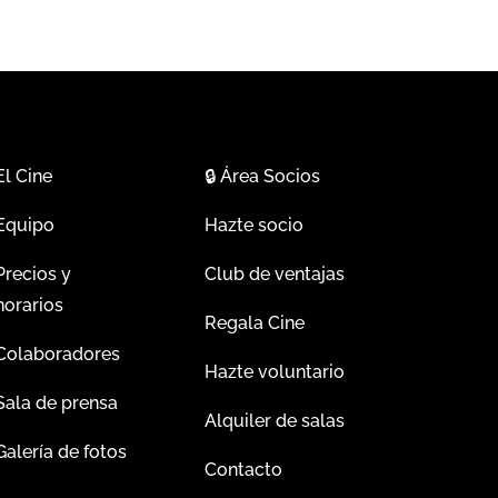
El Cine
🔒
Área Socios
Equipo
Hazte socio
Precios y
Club de ventajas
horarios
Regala Cine
Colaboradores
Hazte voluntario
Sala de prensa
Alquiler de salas
Galería de fotos
Contacto