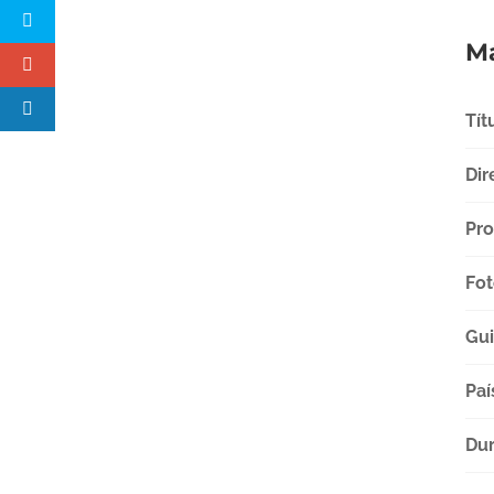
Má
Tít
Dir
Pro
Fot
Gu
Paí
Dur