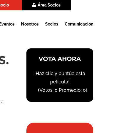
socio
Área Socios
Eventos
Nosotros
Socios
Comunicación
S.
VOTA AHORA
¡Haz clic y puntúa esta
película!
(Votos:
0
Promedio:
0
)
la