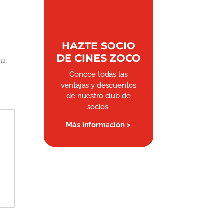
HAZTE SOCIO
DE CINES ZOCO
u,
Conoce todas las
ventajas y descuentos
de nuestro club de
socios.
Más información >