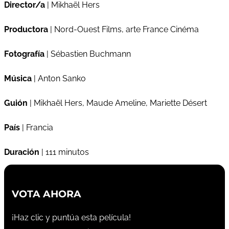
Director/a
| Mikhaël Hers
Productora
| Nord-Ouest Films, arte France Cinéma
Fotografía
| Sébastien Buchmann
Música
| Anton Sanko
Guión
| Mikhaël Hers, Maude Ameline, Mariette Désert
País
| Francia
Duración
| 111 minutos
VOTA AHORA
¡Haz clic y puntúa esta película!