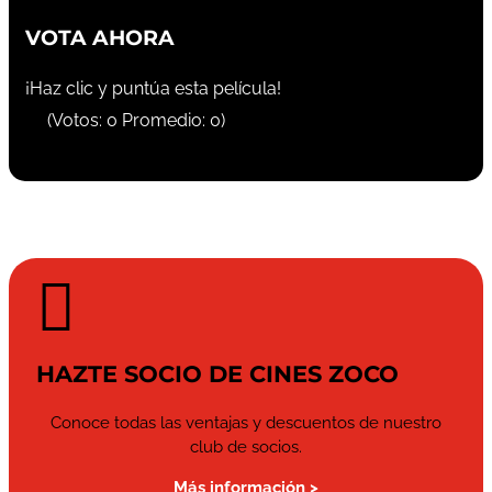
VOTA AHORA
¡Haz clic y puntúa esta película!
(Votos:
0
Promedio:
0
)

HAZTE SOCIO DE CINES ZOCO
Conoce todas las ventajas y descuentos de nuestro
club de socios.
Más información >