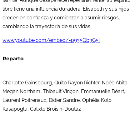
familia. Aunque desaparece repentinamente, su espíritu
libre tiene una influencia duradera. Elisabeth y sus hijos
crecen en confianza y comienzan a asumir riesgos,
cambiando la trayectoria de sus vidas.
www.youtube.com/embed/-p935Qb3G5I
Reparto
Charlotte Gainsbourg, Quito Rayon Richter, Noée Abita,
Megan Northam, Thibault Vinçon, Emmanuelle Béart,
Laurent Poitrenaux, Didier Sandre, Ophélia Kolb
Kasapoglu, Calixte Broisin-Doutaz