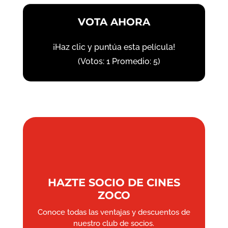
VOTA AHORA
¡Haz clic y puntúa esta película!
(Votos:
1
Promedio:
5
)
HAZTE SOCIO DE CINES
ZOCO
Conoce todas las ventajas y descuentos de
nuestro club de socios.