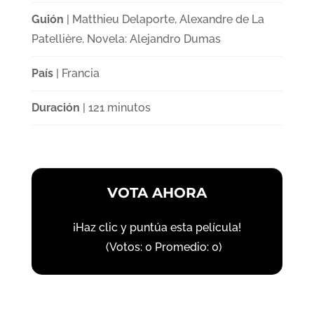
Guión
| Matthieu Delaporte, Alexandre de La
Patellière. Novela: Alejandro Dumas
País
| Francia
Duración
| 121 minutos
VOTA AHORA
¡Haz clic y puntúa esta película!
(Votos:
0
Promedio:
0
)