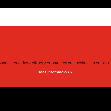
Conoce todas las ventajas y descuentos de nuestro club de socios
Más información >