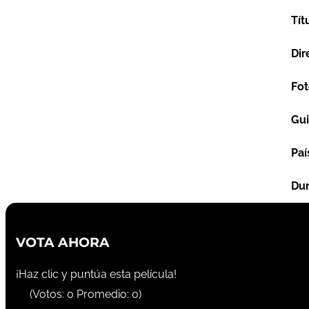
Tít
Dir
Fot
Gu
Paí
Dur
VOTA AHORA
¡Haz clic y puntúa esta película!
(Votos:
0
Promedio:
0
)