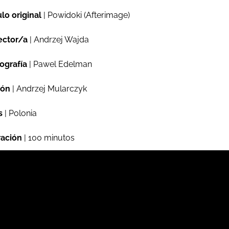
ulo original
| Powidoki (Afterimage)
ector/a
| Andrzej Wajda
ografía
| Pawel Edelman
ión
| Andrzej Mularczyk
s
| Polonia
ación
| 100 minutos