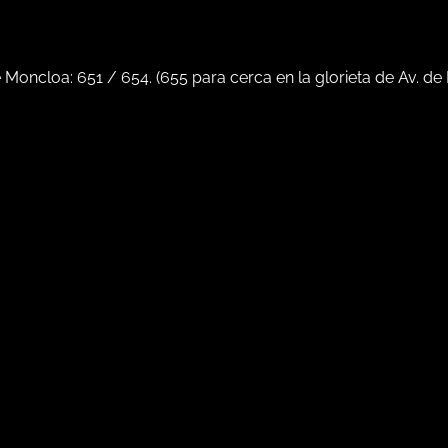
e Moncloa:
651
/
654
. (
655
para cerca en la glorieta de Av. de