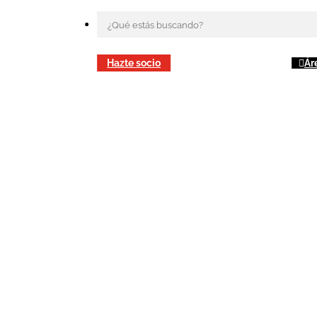
Hazte socio
Ár