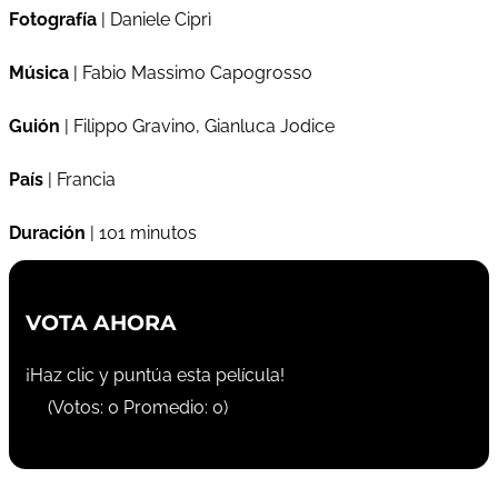
Fotografía
| Daniele Ciprì
Música
| Fabio Massimo Capogrosso
Guión
| Filippo Gravino, Gianluca Jodice
País
| Francia
Duración
| 101 minutos
VOTA AHORA
¡Haz clic y puntúa esta película!
(Votos:
0
Promedio:
0
)