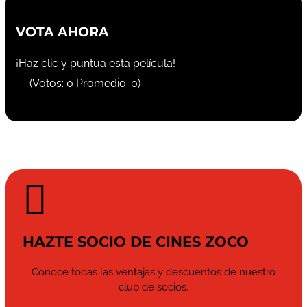
VOTA AHORA
¡Haz clic y puntúa esta película!
(Votos:
0
Promedio:
0
)

HAZTE SOCIO DE CINES ZOCO
Conoce todas las ventajas y descuentos de nuestro
club de socios.