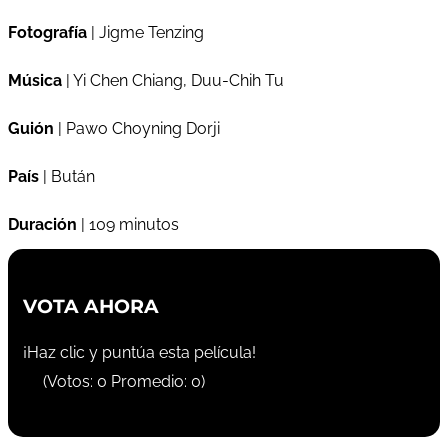
Fotografía
| Jigme Tenzing
Música
| Yi Chen Chiang, Duu-Chih Tu
Guión
| Pawo Choyning Dorji
País
| Bután
Duración
| 109 minutos
VOTA AHORA
¡Haz clic y puntúa esta película!
(Votos:
0
Promedio:
0
)