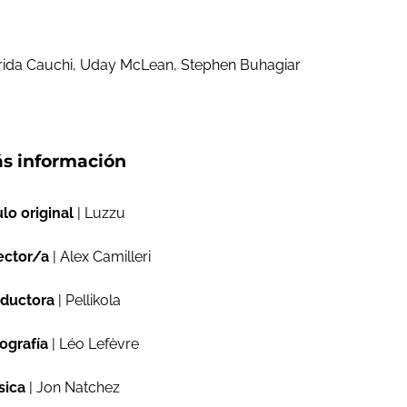
 Frida Cauchi, Uday McLean, Stephen Buhagiar
s información
ulo original
| Luzzu
ector/a
| Alex Camilleri
ductora
| Pellikola
ografía
| Léo Lefèvre
sica
| Jon Natchez