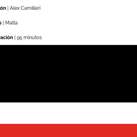
ión
| Alex Camilleri
s
| Malta
ación
| 95 minutos