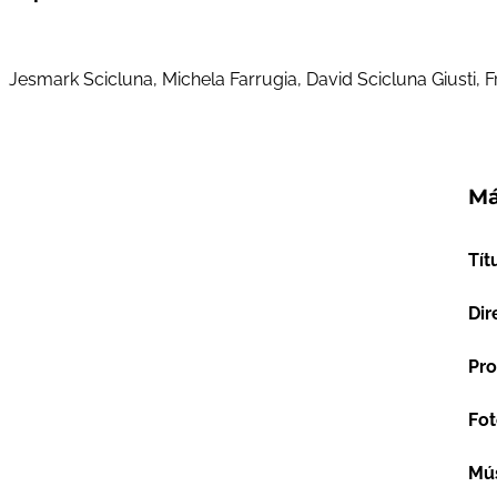
Jesmark Scicluna, Michela Farrugia, David Scicluna Giusti,
Má
Tít
Dir
Pro
Fot
Mú