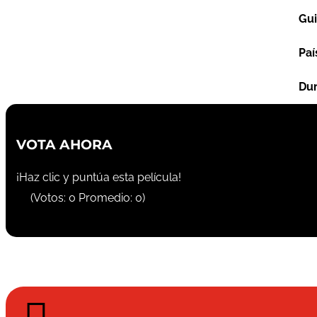
Gu
Paí
Dur
VOTA AHORA
¡Haz clic y puntúa esta película!
(Votos:
0
Promedio:
0
)