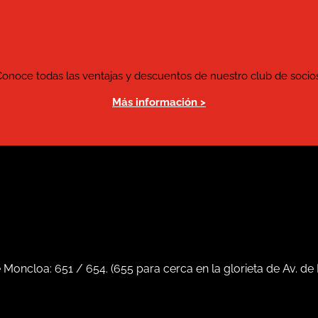
Conoce todas las ventajas y descuentos de nuestro club de socios
Más información >
e Moncloa:
651
/
654
. (
655
para cerca en la glorieta de Av. de