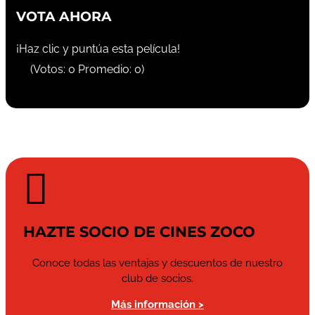
VOTA AHORA
¡Haz clic y puntúa esta película!
(Votos:
0
Promedio:
0
)

HAZTE SOCIO DE CINES ZOCO
Conoce todas las ventajas y descuentos de nuestro
club de socios.
Más información >