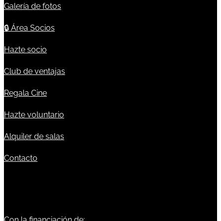
Galería de fotos
🔒
Área Socios
Hazte socio
Club de ventajas
Regala Cine
Hazte voluntario
Alquiler de salas
Contacto
Con la financiación de: