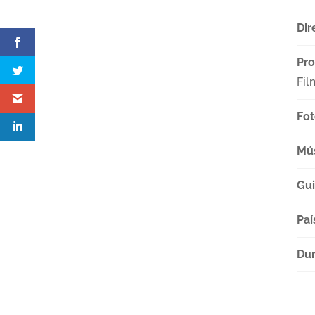
Dir
Pro
Fil
Fot
Mú
Gu
Paí
Dur