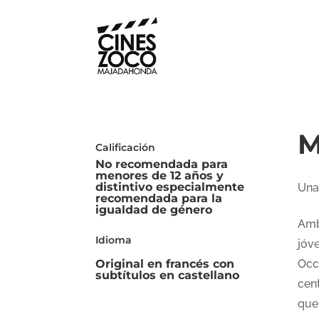
M
Calificación
No recomendada para
menores de 12 años y
distintivo especialmente
Una
recomendada para la
igualdad de género
Amb
Idioma
jóv
Original en francés con
Occi
subtítulos en castellano
cent
que