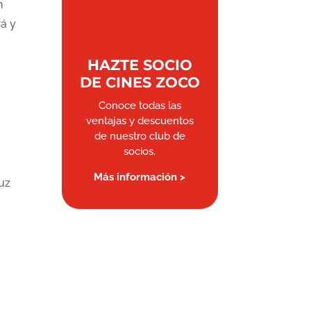
n
rá y
HAZTE SOCIO
DE CINES ZOCO
Conoce todas las
ventajas y descuentos
de nuestro club de
socios.
Más información >
uz