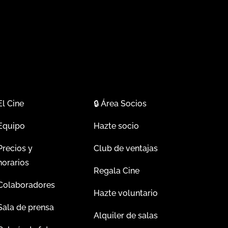
El Cine
🔒
Área Socios
Equipo
Hazte socio
Precios y
Club de ventajas
horarios
Regala Cine
Colaboradores
Hazte voluntario
Sala de prensa
Alquiler de salas