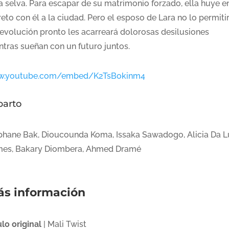
la selva. Para escapar de su matrimonio forzado, ella huye e
eto con él a la ciudad. Pero el esposo de Lara no lo permiti
Revolución pronto les acarreará dolorosas desilusiones
ntras sueñan con un futuro juntos.
.youtube.com/embed/K2TsBokinm4
parto
phane Bak, Dioucounda Koma, Issaka Sawadogo, Alicia Da L
es, Bakary Diombera, Ahmed Dramé
s información
ulo original
| Mali Twist