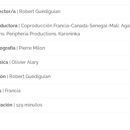
ector/a
| Robert Guédiguian
ductora
| Coproducción Francia-Canadá-Senegal-Mali; Aga
ms, Peripheria Productions, Karoninka
ografía
| Pierre Milon
sica
| Olivier Alary
ión
| Robert Guédiguian
s
| Francia
ación
| 129 minutos