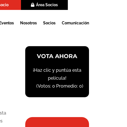
socio
Área Socios
Eventos
Nosotros
Socios
Comunicación
VOTA AHORA
¡Haz clic y puntúa esta
película!
(Votos:
0
Promedio:
0
)
sta
es