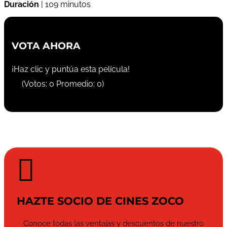
Duración
| 109 minutos
VOTA AHORA
¡Haz clic y puntúa esta película!
(Votos:
0
Promedio:
0
)

HAZTE SOCIO DE CINES ZOCO
Conoce todas las ventajas y descuentos de nuestro