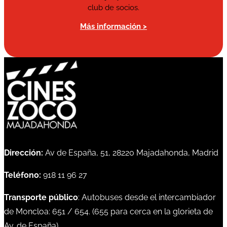
club de socios.
Más información >
Dirección:
Av de España, 51, 28220 Majadahonda, Madrid
Teléfono:
918 11 96 27
Transporte público
: Autobuses desde el intercambiador
de Moncloa:
651
/
654
. (
655
para cerca en la glorieta de
Av. de España)