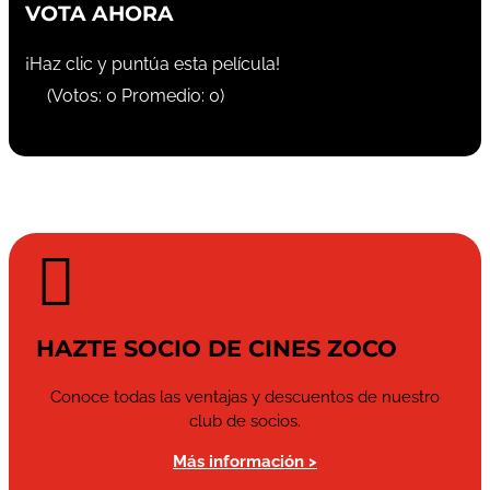
VOTA AHORA
¡Haz clic y puntúa esta película!
(Votos:
0
Promedio:
0
)

HAZTE SOCIO DE CINES ZOCO
Conoce todas las ventajas y descuentos de nuestro
club de socios.
Más información >