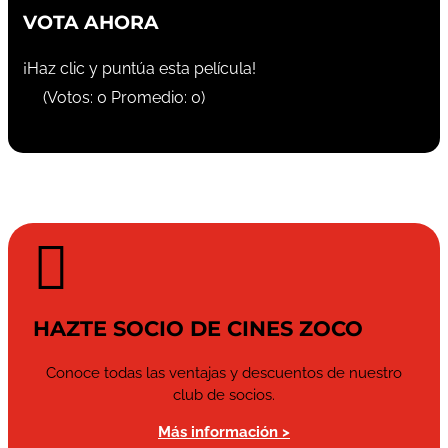
VOTA AHORA
¡Haz clic y puntúa esta película!
(Votos:
0
Promedio:
0
)

HAZTE SOCIO DE CINES ZOCO
Conoce todas las ventajas y descuentos de nuestro
club de socios.
Más información >