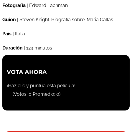
Fotografía
| Edward Lachman
Guión
| Steven Knight. Biografía sobre: Maria Callas
País
| Italia
Duración
| 123 minutos
VOTA AHORA
¡Haz clic y puntúa esta película!
(Votos:
0
Promedio:
0
)