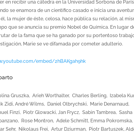
er en recibir una cátedra en la Universidad Sorbona de París
ndo se enamora de un científico casado e inicia una aventu
él, la mujer de éste, celosa, hace pública su relación, al mi
mpo que se anuncia su premio Nobel de Química. En lugar d
frutar de la fama que se ha ganado por su portentoso trabaj
estigación, Marie se ve difamada por cometer adulterio.
.youtube.com/embed/2hBAKgah9hk
parto
olina Gruszka, Arieh Worthalter, Charles Berling, Izabela Ku
ik Zidi, André Wilms, Daniel Olbrychski, Marie Denarnaud,
uel Finzi, Piotr Glowacki, Jan Frycz, Sabin Tambrea, Sasha
panzano, Rose Montron, Adele Schmitt, Emma Pokromska,
ar Sehr, Nikolaus Frei, Artur Dziurman, Piotr Bartuszek, Al