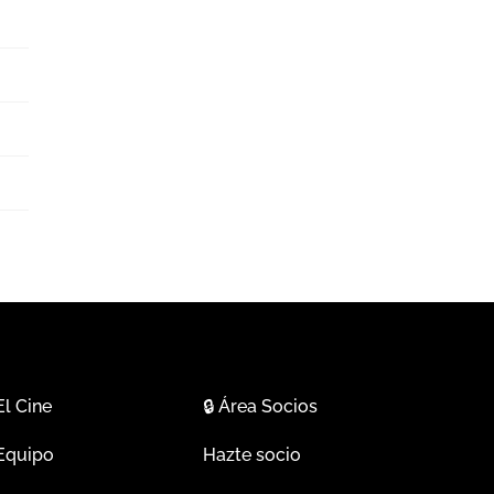
El Cine
🔒
Área Socios
Equipo
Hazte socio