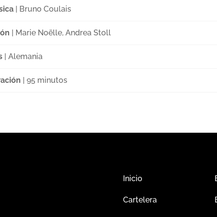
sica
| Bruno Coulais
ión
| Marie Noëlle, Andrea Stoll
s
| Alemania
ación
| 95 minutos
Inicio
Cartelera