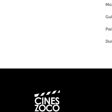
Mú
Gu
Paí
Dur