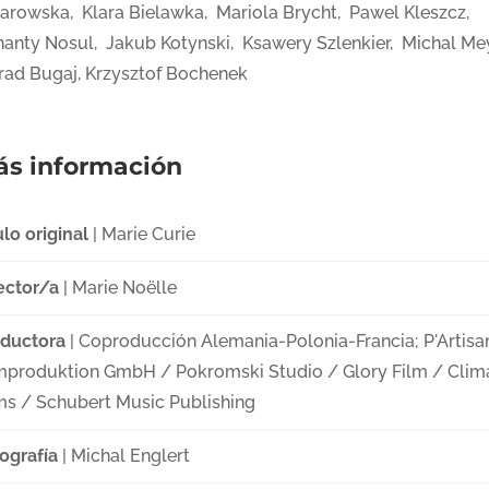
arowska, Klara Bielawka, Mariola Brycht, Pawel Kleszcz,
anty Nosul, Jakub Kotynski, Ksawery Szlenkier, Michal Me
rad Bugaj, Krzysztof Bochenek
s información
ulo original
| Marie Curie
ector/a
| Marie Noëlle
ductora
| Coproducción Alemania-Polonia-Francia; P'Artisa
mproduktion GmbH / Pokromski Studio / Glory Film / Clim
ms / Schubert Music Publishing
ografía
| Michal Englert