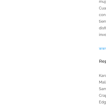
muj
Cua
con 
tie
dis
inv
www
Re
Kar
Mal
Sam
Cra
Edg