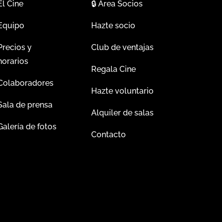
El Cine
🔒
Área Socios
Equipo
Hazte socio
Precios y
Club de ventajas
horarios
Regala Cine
Colaboradores
Hazte voluntario
Sala de prensa
Alquiler de salas
Galería de fotos
Contacto