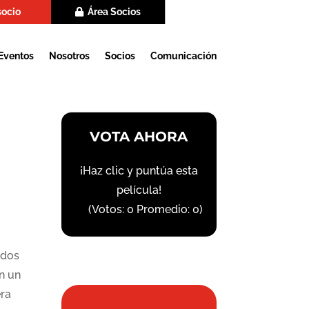
socio
Área Socios
Eventos
Nosotros
Socios
Comunicación
VOTA AHORA
¡Haz clic y puntúa esta
película!
(Votos:
0
Promedio:
0
)
 dos
en un
ra