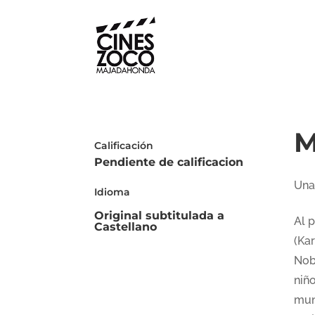
M
Calificación
Pendiente de calificacion
Una
Idioma
Original subtitulada a
Al 
Castellano
(Kar
Nob
niño
mun