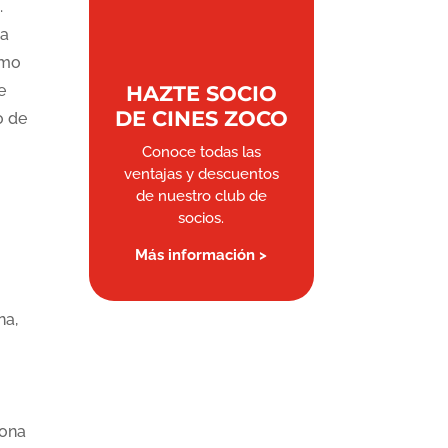
.
ra
smo
e
HAZTE SOCIO
DE CINES ZOCO
o de
Conoce todas las
ventajas y descuentos
de nuestro club de
socios.
Más información >
na,
dona