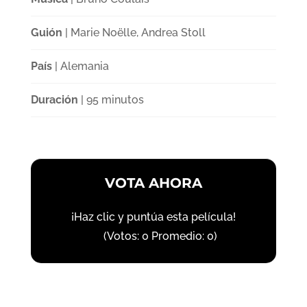
Guión
| Marie Noëlle, Andrea Stoll
País
| Alemania
Duración
| 95 minutos
VOTA AHORA
¡Haz clic y puntúa esta película!
(Votos:
0
Promedio:
0
)