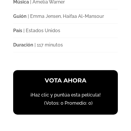
Música
| Amelia Warner
Guión
| Emma Jensen, Haifaa Al-Mansour
País
| Estados Unidos
Duración
| 117 minutos
VOTA AHORA
¡Haz clic y puntúa esta película!
(Votos:
0
Promedio:
0
)