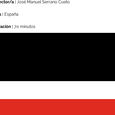
ector/a
| José Manuel Serrano Cueto
s
| España
ación
| 70 minutos