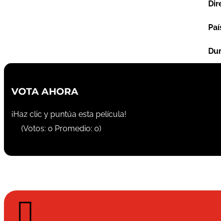
Dir
Paí
Dur
VOTA AHORA
¡Haz clic y puntúa esta película!
(Votos:
0
Promedio:
0
)
