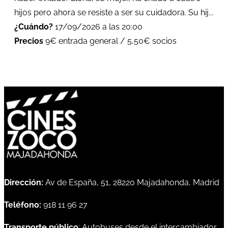
hijos pero ahora se resiste a ser su cuidadora. Su hij...
¿Cuándo?
17/09/2026 a las 20:00
Precios
9€ entrada general / 5,50€ socios
Dirección:
Av de España, 51, 28220 Majadahonda, Madrid
Teléfono:
918 11 96 27
Transporte público
: Autobuses desde el intercambiador