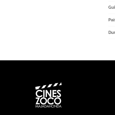
Gu
Paí
Dur