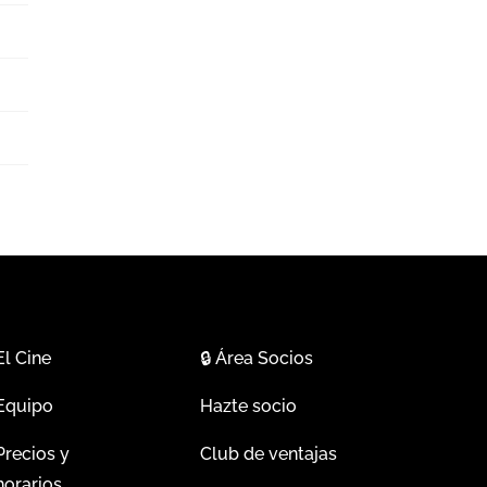
El Cine
🔒
Área Socios
Equipo
Hazte socio
Precios y
Club de ventajas
horarios