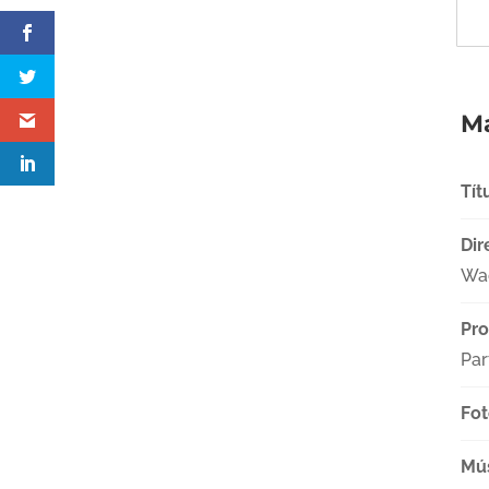
Má
Tít
Dir
Wa
Pro
Par
Fot
Mú