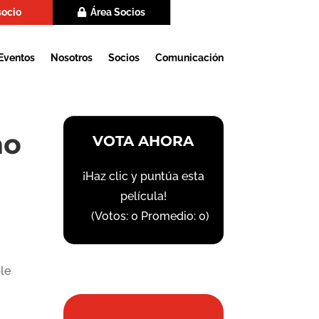
socio
Área Socios
Eventos
Nosotros
Socios
Comunicación
no
VOTA AHORA
¡Haz clic y puntúa esta
película!
(Votos:
0
Promedio:
0
)
le