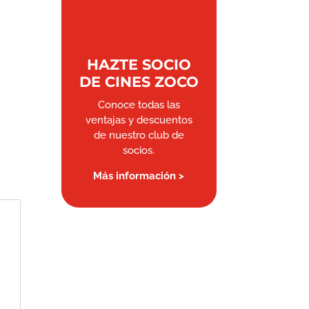
HAZTE SOCIO
DE CINES ZOCO
Conoce todas las
ventajas y descuentos
de nuestro club de
socios.
Más información >