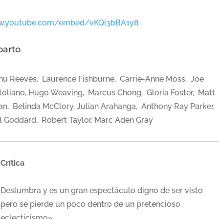
.youtube.com/embed/vKQi3bBA1y8
parto
nu Reeves, Laurence Fishburne, Carrie-Anne Moss, Joe
toliano, Hugo Weaving, Marcus Chong, Gloria Foster, Matt
an, Belinda McClory, Julian Arahanga, Anthony Ray Parker,
l Goddard, Robert Taylor, Marc Aden Gray
Crítica
Deslumbra y es un gran espectáculo digno de ser visto
pero se pierde un poco dentro de un pretencioso
eclecticismo»