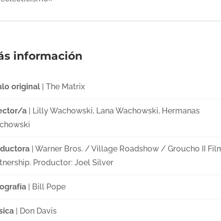
s información
ulo original
| The Matrix
ector/a
| Lilly Wachowski, Lana Wachowski, Hermanas
chowski
ductora
| Warner Bros. / Village Roadshow / Groucho II Fil
tnership. Productor: Joel Silver
ografía
| Bill Pope
sica
| Don Davis