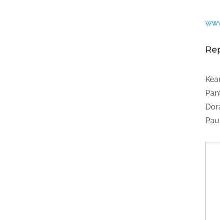
www
Re
Kea
Pan
Dor
Pau