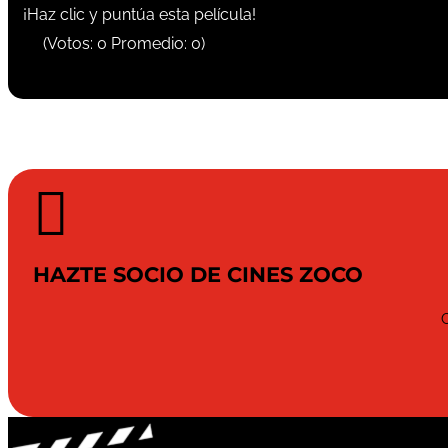
¡Haz clic y puntúa esta película!
(Votos:
0
Promedio:
0
)

HAZTE SOCIO DE CINES ZOCO