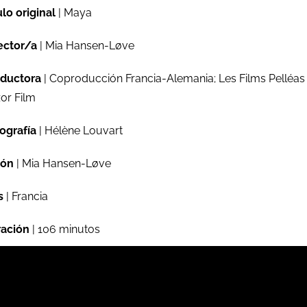
ulo original
| Maya
ector/a
| Mia Hansen-Løve
ductora
| Coproducción Francia-Alemania; Les Films Pelléas
or Film
ografía
| Hélène Louvart
ión
| Mia Hansen-Løve
s
| Francia
ación
| 106 minutos