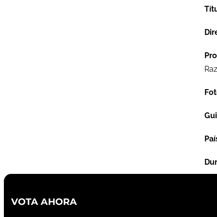
Tít
Dir
Pro
Raz
Fot
Gu
Paí
Dur
VOTA AHORA