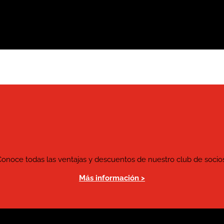
Conoce todas las ventajas y descuentos de nuestro club de socios
Más información >