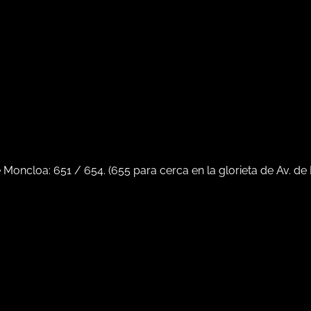
e Moncloa:
651
/
654
. (
655
para cerca en la glorieta de Av. de