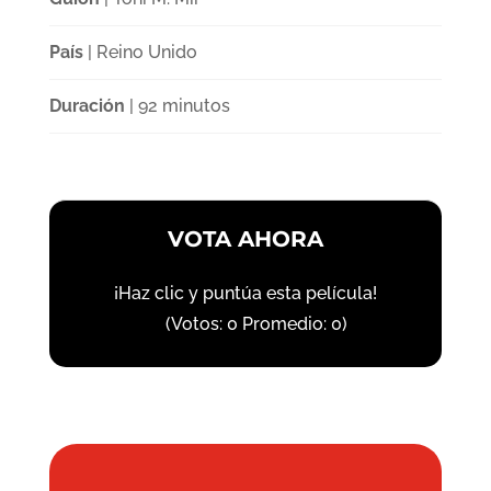
País
| Reino Unido
Duración
| 92 minutos
VOTA AHORA
¡Haz clic y puntúa esta película!
(Votos:
0
Promedio:
0
)