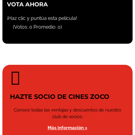
VOTA AHORA
¡Haz clic y puntúa esta película!
(Votos:
0
Promedio:
0
)

HAZTE SOCIO DE CINES ZOCO
Conoce todas las ventajas y descuentos de nuestro
club de socios.
Más información >