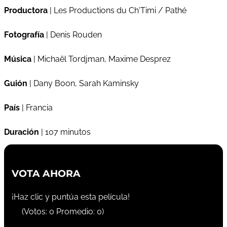
Productora
| Les Productions du Ch'Timi / Pathé
Fotografía
| Denis Rouden
Música
| Michaël Tordjman, Maxime Desprez
Guión
| Dany Boon, Sarah Kaminsky
País
| Francia
Duración
| 107 minutos
VOTA AHORA
¡Haz clic y puntúa esta película!
(Votos:
0
Promedio:
0
)