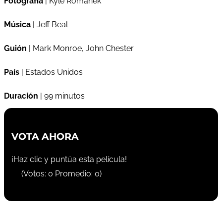
Fotografía
| Kyle Romanek
Música
| Jeff Beal
Guión
| Mark Monroe, John Chester
País
| Estados Unidos
Duración
| 99 minutos
VOTA AHORA
¡Haz clic y puntúa esta película!
(Votos:
0
Promedio:
0
)