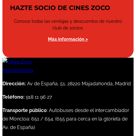
HAZTE SOCIO DE CINES ZOCO
Conoce todas las ventajas y descuentos de nuestro
club de socios.
Más información >
Dirección:
Av de España, 51, 28220 Majadahonda, Madrid
Teléfono:
918 11 96 27
Transporte público
: Autobuses desde el intercambiador
de Moncloa:
651
/
654
. (
655
para cerca en la glorieta de
Av. de España)