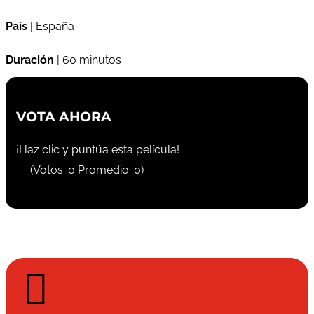
País
| España
Duración
| 60 minutos
VOTA AHORA
¡Haz clic y puntúa esta película!
(Votos:
0
Promedio:
0
)
