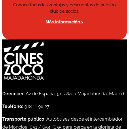
Conoce todas las ventajas y descuentos de nuestro
club de socios.
Más información >
Dirección:
Av de España, 51, 28220 Majadahonda, Madrid
Teléfono:
918 11 96 27
Transporte público
: Autobuses desde el intercambiador
de Moncloa:
651
/
654
. (
655
para cerca en la glorieta de