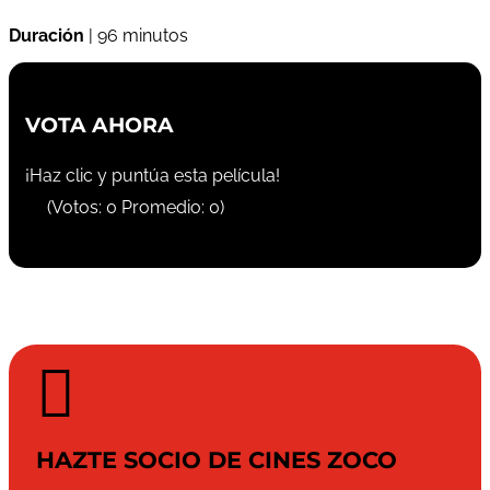
Duración
| 96 minutos
VOTA AHORA
¡Haz clic y puntúa esta película!
(Votos:
0
Promedio:
0
)

HAZTE SOCIO DE CINES ZOCO