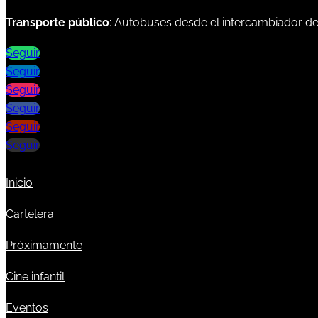
Transporte público
: Autobuses desde el intercambiador d
Seguir
Seguir
Seguir
Seguir
Seguir
Seguir
Inicio
Cartelera
Próximamente
Cine infantil
Eventos