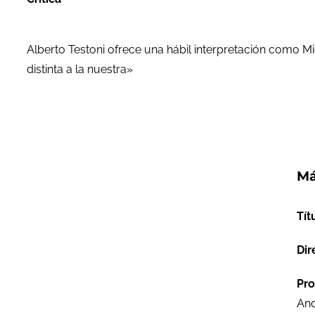
Alberto Testoni ofrece una hábil interpretación como Mic
distinta a la nuestra»
Má
Tít
Dir
Pro
And