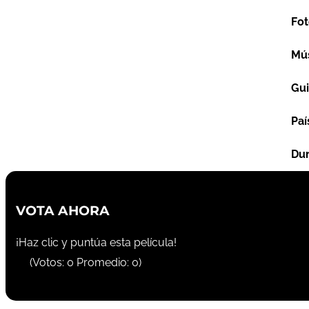
Fot
Mú
Gu
Paí
Dur
VOTA AHORA
¡Haz clic y puntúa esta película!
(Votos:
0
Promedio:
0
)