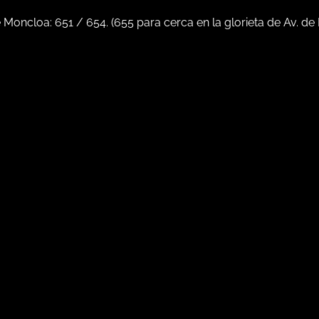
e Moncloa:
651
/
654
. (
655
para cerca en la glorieta de Av. de