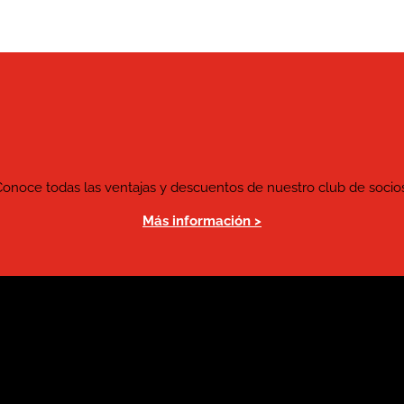
Conoce todas las ventajas y descuentos de nuestro club de socios
Más información >